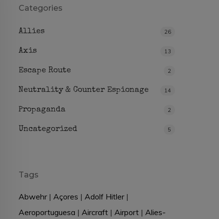
Categories
Allies
26
Axis
13
Escape Route
2
Neutrality & Counter Espionage
14
Propaganda
2
Uncategorized
5
Tags
Abwehr
|
Açores
|
Adolf Hitler
|
Aeroportuguesa
|
Aircraft
|
Airport
|
Alies-