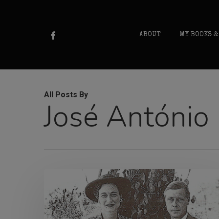
Skip
to
FACEBOOK
ABOUT
MY BOOKS &
main
content
All Posts By
José António 
Um
Duque
na