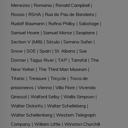
Menezes
|
Romania
|
Ronald Campbell
|
Rossio
|
RSHA
|
Rua do Pau de Bandeira
|
Rudolf Baumann
|
Rufina Philby
|
Sabotage
|
Samuel Hoare
|
Samuel Morse
|
Seaplane
|
Section V (MI6)
|
Século
|
Serrano Suñer
|
Snow
|
SOE
|
Spain
|
St. Albans
|
Sue
Dormer
|
Tagus River
|
TAP
|
Tarrafal
|
The
New Yorker
|
The Third Man Museum
|
Titanic
|
Treasure
|
Tricycle
|
Troca de
prisioneiros
|
Vienna
|
Villa Flore
|
Vivenda
Girassol
|
Walford Selby
|
Wallis Simpson
|
Walter Dicketts
|
Walter Schelleberg
|
Walter Schellenberg
|
Western Telegraph
Company
|
William Little
|
Winston Churchill