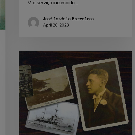
V, o serviço incumbido…
José António Barreiros
April 26, 2023
Cecil
Rivière:
o
cabo
submarino
em
Portugal