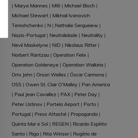
|
Marya Mannes
|
MI6
|
Michael Bloch
|
Michael Stewart
|
Mikhail Ivanovich
Tereshchenko
|
N
|
Nathalie Sergueiew
|
Nazis-Portugal
|
Neutralidade
|
Neutrality
|
Nevil Maskelyne
|
NID
|
Nikolaus Ritter
|
Norbert Rantzau
|
Operation Felix
|
Operation Goldeneye
|
Operation Walkiria
|
Orro John
|
Orson Welles
|
Óscar Carmona
|
OSS
|
Owen St. Clair O'Malley
|
Pan America
|
Paul Jean Cavaillez
|
PAX
|
Peter Day
|
Peter Ustinov
|
Portela Airport
|
Porto
|
Portugal
|
Press Attaché
|
Propaganda
|
Quinta Mar e Sol
|
REGEN
|
Ricardo Espírito
Santo
|
Riga
|
Rita Winsor
|
Rogério de