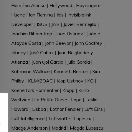
Hermínia Alonso
|
Hollywood
|
Hoyningen-
Huene
|
Ian Fleming
|
Ibis
|
Invisible ink
Developer
|
ISOS
|
JAB
|
Javier Bermejillo
|
Joachim Ribbentrop
|
Joan Ustinov
|
João e
Atayde Costa
|
John Beevor
|
John Godfrey
|
Johnny
|
José Cabral
|
Juan Beigbeder y
Atienza
|
Juan ujol Garcia
|
Júlio Garcia
|
Katharine Wallace
|
Kenneth Benton
|
Kim
Philby
|
KLM/BOAC
|
Klop Ustinov
|
KO
|
Koene Dirk Parmentier
|
Krupp
|
Kuno
Weltzien
|
La Petite Ourse
|
Lapa
|
Leslie
Howard
|
Lisboa
|
Lothar Fendler
|
Luft Eins
|
e
Luft Intelligence
|
Luftwaffe
|
Lupescu
|
e
Madge Anderson
|
Madrid
|
Magda Lupescu