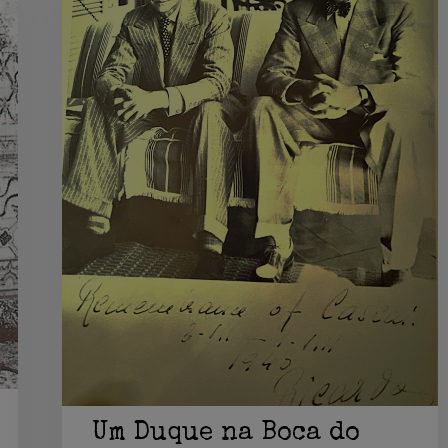
Boca
do
Inferno-
1ª
parte
Um Duque na Boca do