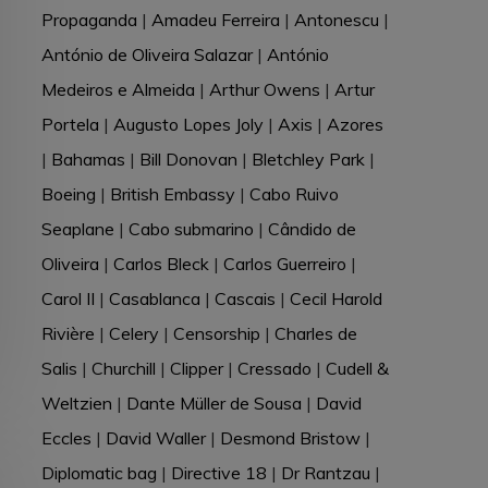
Propaganda
|
Amadeu Ferreira
|
Antonescu
|
António de Oliveira Salazar
|
António
Medeiros e Almeida
|
Arthur Owens
|
Artur
Portela
|
Augusto Lopes Joly
|
Axis
|
Azores
|
Bahamas
|
Bill Donovan
|
Bletchley Park
|
Boeing
|
British Embassy
|
Cabo Ruivo
Seaplane
|
Cabo submarino
|
Cândido de
Oliveira
|
Carlos Bleck
|
Carlos Guerreiro
|
Carol II
|
Casablanca
|
Cascais
|
Cecil Harold
Rivière
|
Celery
|
Censorship
|
Charles de
Salis
|
Churchill
|
Clipper
|
Cressado
|
Cudell &
Weltzien
|
Dante Müller de Sousa
|
David
Eccles
|
David Waller
|
Desmond Bristow
|
Diplomatic bag
|
Directive 18
|
Dr Rantzau
|