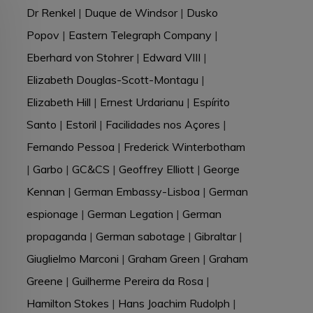
Dr Renkel
|
Duque de Windsor
|
Dusko
Popov
|
Eastern Telegraph Company
|
Eberhard von Stohrer
|
Edward VIII
|
Elizabeth Douglas-Scott-Montagu
|
Elizabeth Hill
|
Ernest Urdarianu
|
Espírito
Santo
|
Estoril
|
Facilidades nos Açores
|
Fernando Pessoa
|
Frederick Winterbotham
|
Garbo
|
GC&CS
|
Geoffrey Elliott
|
George
Kennan
|
German Embassy-Lisboa
|
German
espionage
|
German Legation
|
German
propaganda
|
German sabotage
|
Gibraltar
|
Giuglielmo Marconi
|
Graham Green
|
Graham
Greene
|
Guilherme Pereira da Rosa
|
Hamilton Stokes
|
Hans Joachim Rudolph
|