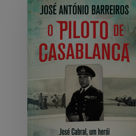
Cabral:
o
Piloto
de
Casablanca